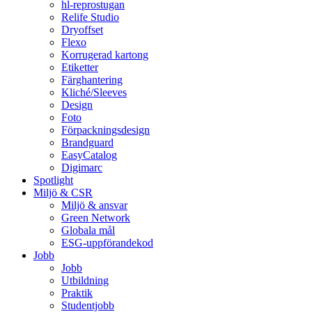
hl-reprostugan
Relife Studio
Dryoffset
Flexo
Korrugerad kartong
Etiketter
Färghantering
Kliché/Sleeves
Design
Foto
Förpackningsdesign
Brandguard
EasyCatalog
Digimarc
Spotlight
Miljö & CSR
Miljö & ansvar
Green Network
Globala mål
ESG-uppförandekod
Jobb
Jobb
Utbildning
Praktik
Studentjobb