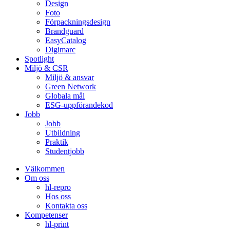
Design
Foto
Förpackningsdesign
Brandguard
EasyCatalog
Digimarc
Spotlight
Miljö & CSR
Miljö & ansvar
Green Network
Globala mål
ESG-uppförandekod
Jobb
Jobb
Utbildning
Praktik
Studentjobb
Välkommen
Om oss
hl-repro
Hos oss
Kontakta oss
Kompetenser
hl-print