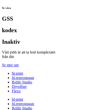
Se våra
GSS
kodex
Inaktiv
Vårt jobb är att ta bort komplexitet
från din
Se mer om
hl-print
hl-reprostugan
Relife Studio
Dryoffset
Flexo
hl-print
hl-reprostugan
Relife Studio