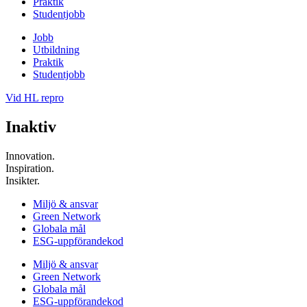
Praktik
Studentjobb
Jobb
Utbildning
Praktik
Studentjobb
Vid HL repro
Inaktiv
Innovation.
Inspiration.
Insikter.
Miljö & ansvar
Green Network
Globala mål
ESG-uppförandekod
Miljö & ansvar
Green Network
Globala mål
ESG-uppförandekod