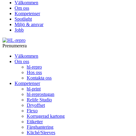
Välkommen
Om oss
Kompetenser
Spotlight
Miljö & ansvar
Jobb
Prenumerera
Välkommen
Om oss
hl-repro
Hos oss
Kontakta oss
Kompetenser
hl-print
hl-reprostugan
Relife Studio
Dryoffset
Flexo
Korrugerad kartong
Etiketter
Färghantering
Kliché/Sleeves