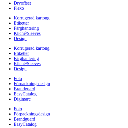
Dryoffset
Flexo
Korrugerad kartong
Etiketter
Färghantering
Kliché/Sleeves
Design
Korrugerad kartong
Etiketter
Färghantering
Kliché/Sleeves
Design
Foto
Förpackningsdesign
Brandguard
EasyCatalog
Digimarc
Foto
Förpackningsdesign
Brandguard
EasyCatalog