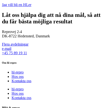
Jag vill bli en HLer
Låt oss hjälpa dig att nå dina mål, så att
du får bästa möjliga resultat
Reprovej 2-4
DK-8722 Hedensted, Danmark
Flera avdelningar
e-mail
+45 75 89 19 11
Om hl-repro
hl-repro
Hos oss
Kontakta oss
hl-repro
Hos oss
Kontakta oss
Miljö & ansvar