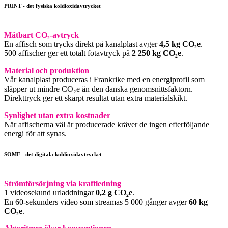
PRINT - det fysiska koldioxidavtrycket
Mätbart CO₂-avtryck
En affisch som trycks direkt på kanalplast avger
4,5 kg CO₂e
.
500 affischer ger ett totalt fotavtryck på
2 250 kg CO₂e
.
Material och produktion
Vår kanalplast produceras i Frankrike med en energiprofil som
släpper ut mindre CO₂e än den danska genomsnittsfaktorn.
Direkttryck ger ett skarpt resultat utan extra materialskikt.
Synlighet utan extra kostnader
När affischerna väl är producerade kräver de ingen efterföljande
energi för att synas.
SOME - det digitala koldioxidavtrycket
Strömförsörjning via kraftledning
1 videosekund urladdningar
0,2 g CO₂e
.
En 60-sekunders video som streamas 5 000 gånger avger
60 kg
CO₂e
.