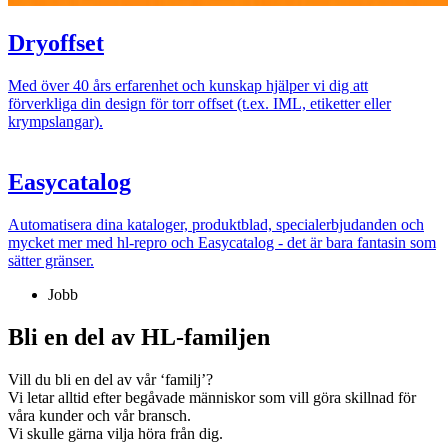
Dryoffset
Med över 40 års erfarenhet och kunskap hjälper vi dig att
förverkliga din design för torr offset (t.ex. IML, etiketter eller
krympslangar).
Easycatalog
Automatisera dina kataloger, produktblad, specialerbjudanden och
mycket mer med hl-repro och Easycatalog - det är bara fantasin som
sätter gränser.
Jobb
Bli en del av HL-familjen
Vill du bli en del av vår ‘familj’?
Vi letar alltid efter begåvade människor som vill göra skillnad för
våra kunder och vår bransch.
Vi skulle gärna vilja höra från dig.