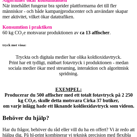
Algoritmer ökar konsumtionen
När innehållet fungerar bra sprider plattformarna det till fler
människor - och både kampanjproducenter och användare skapar
mer aktivitet, vilket ökar datatrafiken.
Konsumtion i praktiken
60 kg CO₂e motsvarar produktionen av
ca 13 affischer
.
tryck mot vissa:
Tryckta och digitala medier har olika koldioxidavtryck.
Print har ett tydligt, mätbart fotavtryck i produktionen - medan
sociala medier ökar med streaming, interaktion och algoritmisk
spridning.
EXEMPEL:
Producerar du
500 affischer med ett totalt fotavtryck på 2 250
kg CO₂e, skulle detta motsvara
Cirka 37 butiker,
om varje inlägg hade ett liknande koldioxidavtryck som videon.
Behöver du hjälp?
Har du frågor, behöver du råd eller vill du ha en offert? Vi är redo att
hjälpa dig. På hl-print kombinerar vi teknisk precision med flexibla