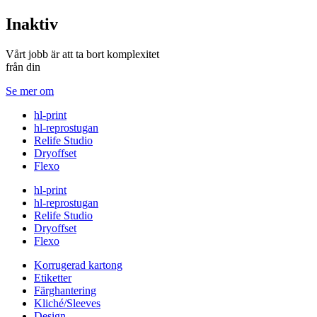
Inaktiv
Vårt jobb är att ta bort komplexitet
från din
Se mer om
hl-print
hl-reprostugan
Relife Studio
Dryoffset
Flexo
hl-print
hl-reprostugan
Relife Studio
Dryoffset
Flexo
Korrugerad kartong
Etiketter
Färghantering
Kliché/Sleeves
Design