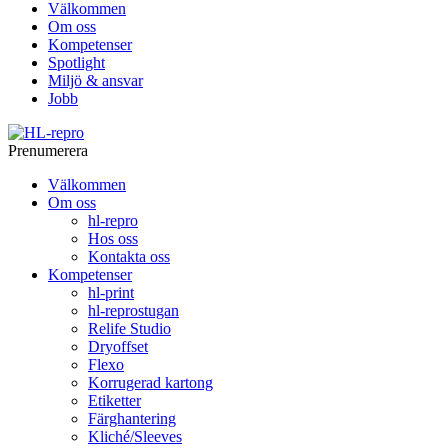
Välkommen
Om oss
Kompetenser
Spotlight
Miljö & ansvar
Jobb
Prenumerera
Välkommen
Om oss
hl-repro
Hos oss
Kontakta oss
Kompetenser
hl-print
hl-reprostugan
Relife Studio
Dryoffset
Flexo
Korrugerad kartong
Etiketter
Färghantering
Kliché/Sleeves