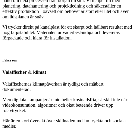
hand om hela processen från början till slut. Vi hjälper till med
planering, datahantering och projektledning och säkerställer en
effektiv produktion - oavsett om behovet är stort eller litet och även
om tidsplanen är snäv.
Vi trycker direkt på kanalplast för ett skarpt och hållbart resultat med
hög färgstabilitet. Materialen är väderbeständiga och levereras
förpackade och klara för installation.
Fakta om
Valaffischer & klimat
Valaffischernas klimatpåverkan är tydligt och mätbart
dokumenterad.
Men digitala kampanjer är inte heller kostnadsfria, särskilt inte när
videokonsumtion, algoritmer och ökat beteende driver upp
fotavtrycket.
Här är en kort översikt över skillnaden mellan tryckta och sociala
medier.