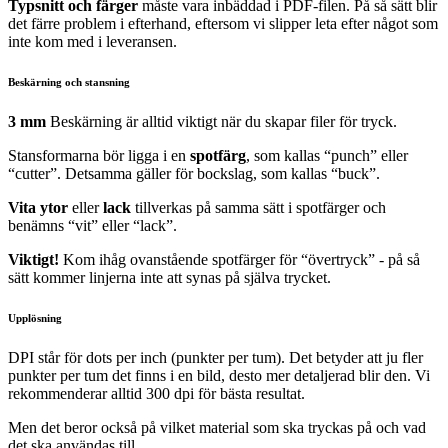
Typsnitt och färger
måste vara inbäddad i PDF-filen. På så sätt blir
det färre problem i efterhand, eftersom vi slipper leta efter något som
inte kom med i leveransen.
Beskärning och stansning
3 mm
Beskärning är alltid viktigt när du skapar filer för tryck.
Stansformarna bör ligga i en
spotfärg
, som kallas “punch” eller
“cutter”. Detsamma gäller för bockslag, som kallas “buck”.
Vita ytor
eller
lack
tillverkas på samma sätt i spotfärger och
benämns “vit” eller “lack”.
Viktigt!
Kom ihåg ovanstående spotfärger för “övertryck” - på så
sätt kommer linjerna inte att synas på själva trycket.
Upplösning
DPI står för dots per inch (punkter per tum). Det betyder att ju fler
punkter per tum det finns i en bild, desto mer detaljerad blir den. Vi
rekommenderar alltid 300 dpi för bästa resultat.
Men det beror också på vilket material som ska tryckas på och vad
det ska användas till.