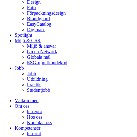
Design
Foto
Förpackningsdesign
Brandguard
EasyCatalog
Digimarc
Spotlight
Miljö & CSR
Miljö & ansvar
Green Network
Globala mål
ESG-uppförandekod
Jobb
Jobb
Utbildning
Praktik
Studentjobb
Välkommen
Om oss
hl-repro
Hos oss
Kontakta oss
Kompetenser
hl-print