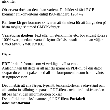
utskriften.
Observera dock att detta kan variera. De bilder vi får i RGB
kommer att konverteras enligt ISO-standard 12647-2.
Pantone-färger
kommer skrivaren att simulera för att återge den på
bästa möjliga sätt med CMYK-färger.
Variationsrikedom
Text eller linjeteckningar etc. bör endast göras i
100% svart, medan svarta täckytor får bäst resultat om man väljer
C=60 M=40 Y=40 K=100.
Filtyper
PDF
är det filformat som vi verkligen vill ta emot.
Anledningen till detta är att när du sparar en PDF-fil på din dator
skapar du ett litet paket med alla de komponenter som har använts i
designprocessen.
Det innebär att alla färger, typsnitt, teckenstorlekar, radavstånd och
alla andra inställningar sparas i PDF-filen - och när du skickar den
till oss har vi den informationen också!
Detta förklarar också namnet på PDF-filen:
Portabelt
dokumentformat
.