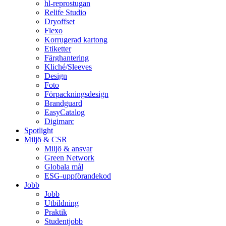
hl-reprostugan
Relife Studio
Dryoffset
Flexo
Korrugerad kartong
Etiketter
Färghantering
Kliché/Sleeves
Design
Foto
Förpackningsdesign
Brandguard
EasyCatalog
Digimarc
Spotlight
Miljö & CSR
Miljö & ansvar
Green Network
Globala mål
ESG-uppförandekod
Jobb
Jobb
Utbildning
Praktik
Studentjobb